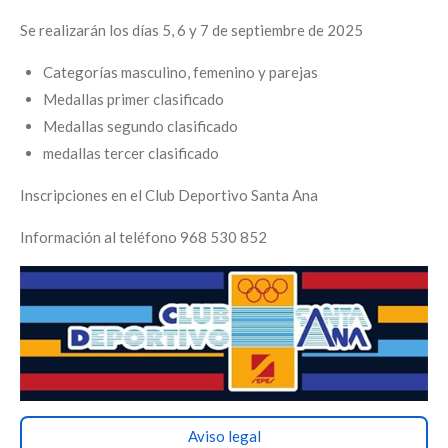
Se realizarán los días 5, 6 y 7 de septiembre de 2025
Categorías masculino, femenino y parejas
Medallas primer clasificado
Medallas segundo clasificado
medallas tercer clasificado
Inscripciones en el Club Deportivo Santa Ana
Información al teléfono 968 530 852
Aviso legal