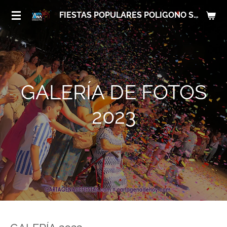
Ir
FIESTAS POPULARES POLIGONO SANTA ANA
al
contenido
principal
GALERÍA DE FOTOS
2023