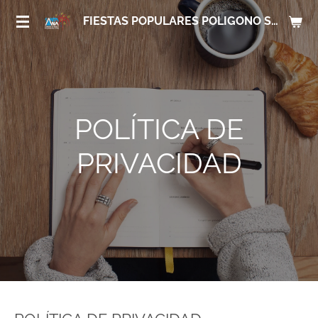
Ir
FIESTAS POPULARES POLIGONO SANTA ANA
al
contenido
principal
POLÍTICA DE
PRIVACIDAD