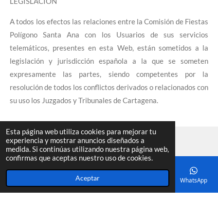
LEGISLACIÓN
A todos los efectos las relaciones entre la Comisión de Fiestas
Polígono Santa Ana con los Usuarios de sus servicios
telemáticos, presentes en esta Web, están sometidos a la
legislación y jurisdicción española a la que se someten
expresamente las partes, siendo competentes por la
resolución de todos los conflictos derivados o relacionados con
su uso los Juzgados y Tribunales de Cartagena.
Esta página web utiliza cookies para mejorar tu
experiencia y mostrar anuncios diseñados a
medida. Si continúas utilizando nuestra página web,
confirmas que aceptas nuestro uso de cookies.
F
I
W
a
n
h
Aceptar
© 2022 - 2026 Comision de Fiestas Polígono Santa Ana
Correo electrónico
Teléfono
Mapa
Facebook
WhatsApp
c
s
a
e
t
t