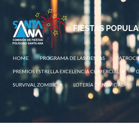
Ir
al
contenido
FIESTAS POPUL
principal
HOME
PROGRAMA DE LAS FIESTAS
PATROCI
PREMIOS ESTRELLA EXCELENCIA COMERCIAL
G
SURVIVAL ZOMBIE
LOTERÍA DE NAVIDAD