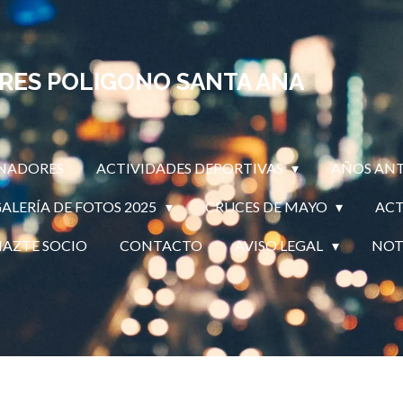
ARES POLIGONO SANTA ANA
NADORES
ACTIVIDADES DEPORTIVAS
AÑOS ANT
ALERÍA DE FOTOS 2025
CRUCES DE MAYO
ACT
HAZTE SOCIO
CONTACTO
AVISO LEGAL
NOT