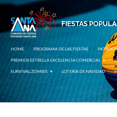
Ir
al
contenido
FIESTAS POPUL
principal
HOME
PROGRAMA DE LAS FIESTAS
PATROCI
PREMIOS ESTRELLA EXCELENCIA COMERCIAL
G
SURVIVAL ZOMBIE
LOTERÍA DE NAVIDAD